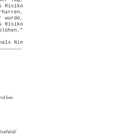
der Tag,
s Risiko
rharren,
r wurde,
s Risiko
blühen."
naïs Nin
nd bei
Krefeld/