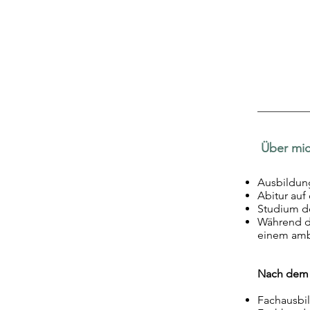
Über mi
Ausbildun
Abitur au
Studium de
Während de
einem ambu
Nach dem
Fachausbi