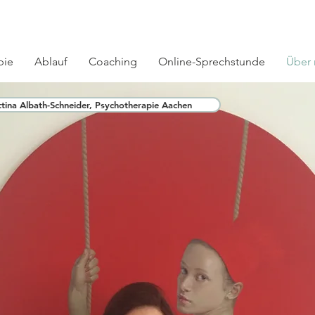
pie
Ablauf
Coaching
Online-Sprechstunde
Über
ttina Albath-Schneider, Psychotherapie Aachen