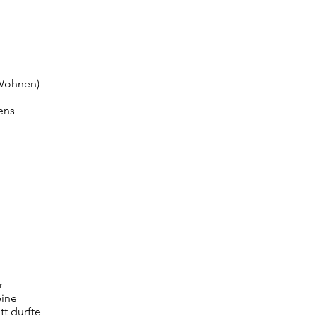
 Wohnen)
ens
r
eine
t durfte