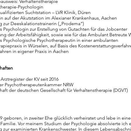
ausweis: Verhaltenstherapie
therapie-Psychologin
ualifizierten Suchtstation – LVR Klinik, Düren
n auf der Akutstation im Alexianer Krankenhaus, Aachen
 zur Deeskalationstrainerin („Prodema“)
als Psychologin zur Erstellung von Gutachten für das Jobcenter
ung der Arbeitsfähigkeit, sowie wie für das Ambulant Betreute
als Psychologische Psychotherapeutin in einer ambulanten
apiepraxis in Würselen, auf Basis des Kostenerstattungsverfahr
Jahren in eigener Praxis in Aachen
haften
 Arztregister der KV seit 2016
der Psychotherapeutenkammer NRW
haft der deutschen Gesellschaft für Verhaltenstherapie (DGVT)
69 geboren, in zweiter Ehe glücklich verheiratet und lebe in eine
Familie. Vor meinem Studium der Psychologie absolvierte ich 
 zur examinierten Krankenschwester. In diesem Lebensabschnit